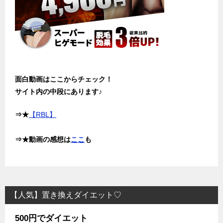
面白動画はここからチェック！
サイト内の中段にあります♪
⇒★
【RBL】
⇒★動画の感想は
ここ
も
【人気】置き換えダイエット♡
500円でダイエット