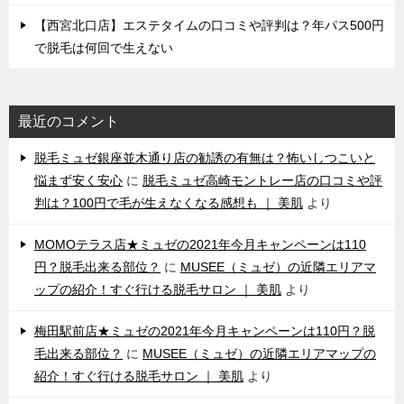
【西宮北口店】エステタイムの口コミや評判は？年パス500円
で脱毛は何回で生えない
最近のコメント
脱毛ミュゼ銀座並木通り店の勧誘の有無は？怖いしつこいと
悩まず安く安心
に
脱毛ミュゼ高崎モントレー店の口コミや評
判は？100円で毛が生えなくなる感想も ｜ 美肌
より
MOMOテラス店★ミュゼの2021年今月キャンペーンは110
円？脱毛出来る部位？
に
MUSEE（ミュゼ）の近隣エリアマ
ップの紹介！すぐ行ける脱毛サロン ｜ 美肌
より
梅田駅前店★ミュゼの2021年今月キャンペーンは110円？脱
毛出来る部位？
に
MUSEE（ミュゼ）の近隣エリアマップの
紹介！すぐ行ける脱毛サロン ｜ 美肌
より