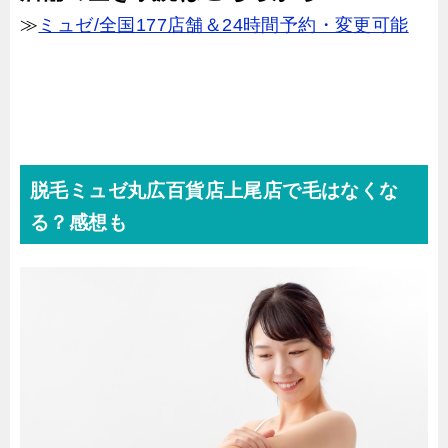
≫
ミュゼ/全国177店舗＆24時間予約・変更可能
脱毛ミュゼ丸広百貨店上尾店で毛はなくな
る？感想も