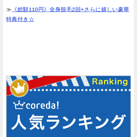
≫
《総額110円》全身脱毛2回+さらに嬉しい豪華
特典付き☆