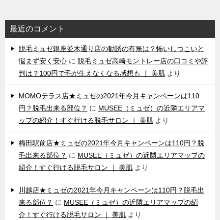
最近のコメント
脱毛ミュゼ銀座並木通り店の勧誘の有無は？怖いしつこいと
悩まず安く安心
に
脱毛ミュゼ高崎モントレー店の口コミや評
判は？100円で毛が生えなくなる感想も ｜ 美肌
より
MOMOテラス店★ミュゼの2021年今月キャンペーンは110
円？脱毛出来る部位？
に
MUSEE（ミュゼ）の近隣エリアマ
ップの紹介！すぐ行ける脱毛サロン ｜ 美肌
より
梅田駅前店★ミュゼの2021年今月キャンペーンは110円？脱
毛出来る部位？
に
MUSEE（ミュゼ）の近隣エリアマップの
紹介！すぐ行ける脱毛サロン ｜ 美肌
より
川越店★ミュゼの2021年今月キャンペーンは110円？脱毛出
来る部位？
に
MUSEE（ミュゼ）の近隣エリアマップの紹
介！すぐ行ける脱毛サロン ｜ 美肌
より