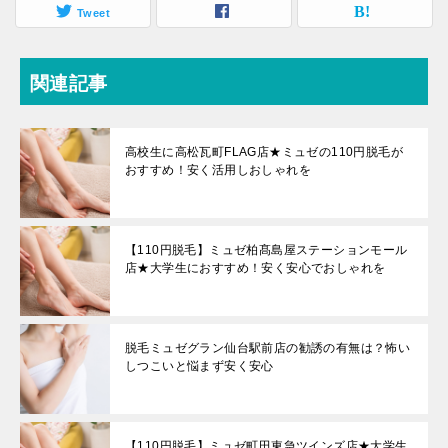
Tweet
関連記事
高校生に高松瓦町FLAG店★ミュゼの110円脱毛が
おすすめ！安く活用しおしゃれを
【110円脱毛】ミュゼ柏髙島屋ステーションモール
店★大学生におすすめ！安く安心でおしゃれを
脱毛ミュゼグラン仙台駅前店の勧誘の有無は？怖い
しつこいと悩まず安く安心
【110円脱毛】ミュゼ町田東急ツインズ店★大学生