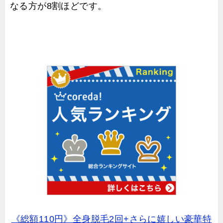
なる方が8割ほどです。
《総額110円》全身脱毛2回+さらに嬉しい豪華特