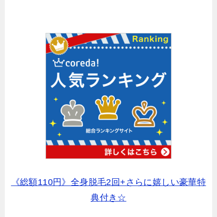
《総額110円》全身脱毛2回+さらに嬉しい豪華特
典付き☆