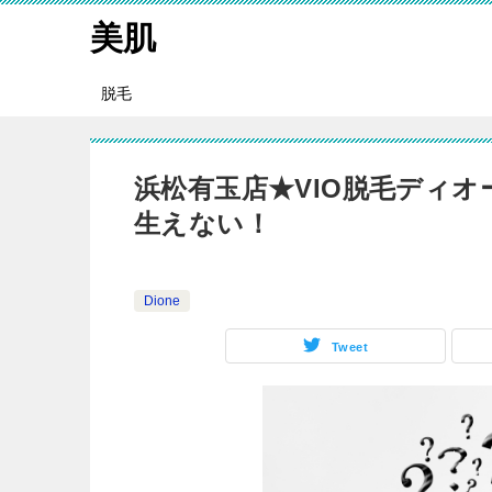
美肌
脱毛
浜松有玉店★VIO脱毛ディ
生えない！
Dione
Tweet