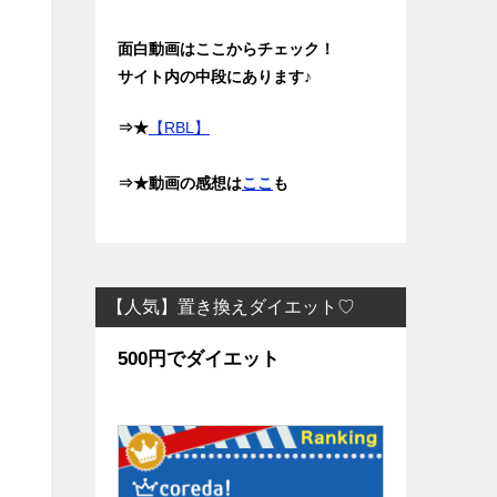
面白動画はここからチェック！
サイト内の中段にあります♪
⇒★
【RBL】
⇒★動画の感想は
ここ
も
【人気】置き換えダイエット♡
500円でダイエット