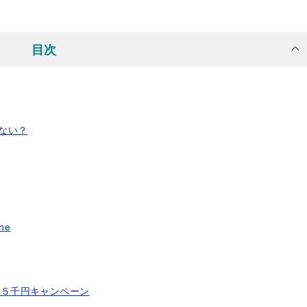
目次
えない？
ne
毛５千円キャンペーン