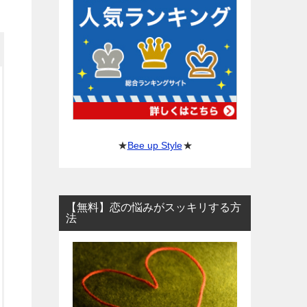
★
Bee up Style
★
【無料】恋の悩みがスッキリする方
法