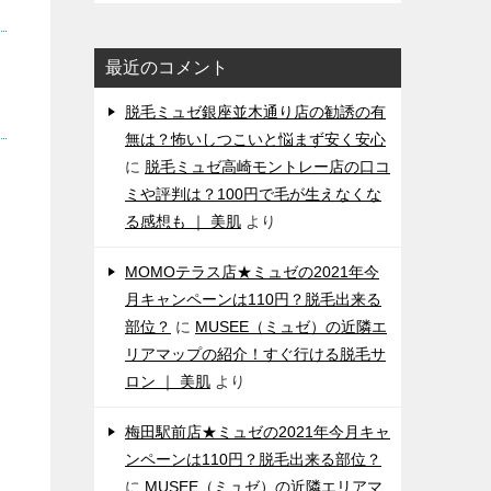
最近のコメント
脱毛ミュゼ銀座並木通り店の勧誘の有
無は？怖いしつこいと悩まず安く安心
に
脱毛ミュゼ高崎モントレー店の口コ
ミや評判は？100円で毛が生えなくな
る感想も ｜ 美肌
より
MOMOテラス店★ミュゼの2021年今
月キャンペーンは110円？脱毛出来る
部位？
に
MUSEE（ミュゼ）の近隣エ
リアマップの紹介！すぐ行ける脱毛サ
ロン ｜ 美肌
より
梅田駅前店★ミュゼの2021年今月キャ
ンペーンは110円？脱毛出来る部位？
に
MUSEE（ミュゼ）の近隣エリアマ