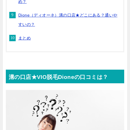
め？
Dione（ディオーネ）溝の口店★どこにある？通いや
すいの？
まとめ
溝の口店★VIO脱毛Dioneの口コミは？