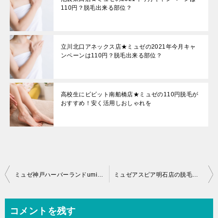
110円？脱毛出来る部位？
立川北口アネックス店★ミュゼの2021年今月キャ
ンペーンは110円？脱毛出来る部位？
高校生にビビット南船橋店★ミュゼの110円脱毛が
おすすめ！安く活用しおしゃれを
投
ミュゼ神戸ハーバーランドumie店の脱毛の効果は？何回目で毛が生えなくなるの？
ミュゼアスピア明石店の脱毛の効果は？何回目で毛が生えなくなるの？
稿
ナ
コメントを残す