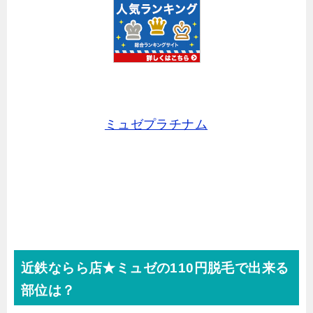
ミュゼプラチナム
近鉄ならら店★ミュゼの110円脱毛で出来る
部位は？