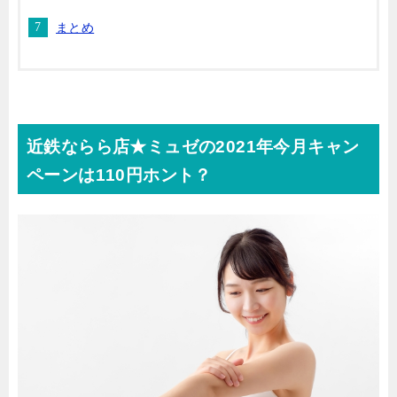
まとめ
近鉄ならら店★ミュゼの2021年今月キャン
ペーンは110円ホント？