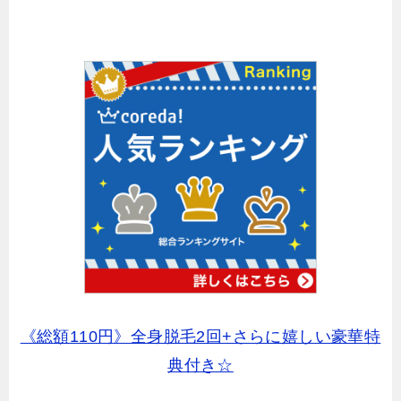
《総額110円》全身脱毛2回+さらに嬉しい豪華特
典付き☆