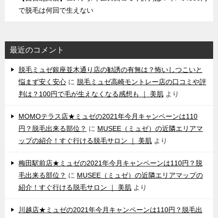
で脱毛は何回で生えない
最近のコメント
脱毛ミュゼ銀座並木通り店の勧誘の有無は？怖いしつこいと
悩まず安く安心
に
脱毛ミュゼ高崎モントレー店の口コミや評
判は？100円で毛が生えなくなる感想も ｜ 美肌
より
MOMOテラス店★ミュゼの2021年今月キャンペーンは110
円？脱毛出来る部位？
に
MUSEE（ミュゼ）の近隣エリアマ
ップの紹介！すぐ行ける脱毛サロン ｜ 美肌
より
梅田駅前店★ミュゼの2021年今月キャンペーンは110円？脱
毛出来る部位？
に
MUSEE（ミュゼ）の近隣エリアマップの
紹介！すぐ行ける脱毛サロン ｜ 美肌
より
川越店★ミュゼの2021年今月キャンペーンは110円？脱毛出