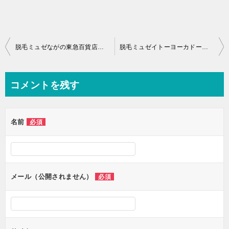
投
脱毛ミュゼながの東急百貨店の口コミや評判は？110円で毛が生えなくなる感想も
脱毛ミュゼイトーヨーカドー安城店の口コミや評判は？110円で毛が生えなくなる感想も
稿
ナ
コメントを残す
ビ
ゲ
名前
必須
ー
シ
ョ
ン
メール（公開されません）
必須