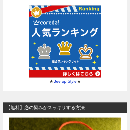
★
Bee up Style
★
【無料】恋の悩みがスッキリする方法