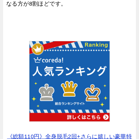
なる方が8割ほどです。
《総額110円》全身脱毛2回+さらに嬉しい豪華特