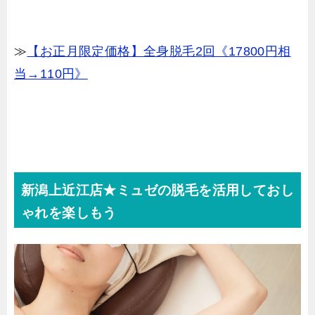
≫
【お正月限定価格】全身脱毛2回《17800円相
当→110円》
新潟上近江店★ミュゼの脱毛を活用しておし
ゃれを楽しもう