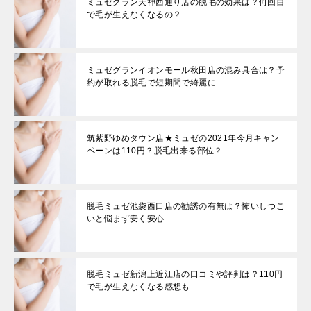
ミュゼグラン天神西通り店の脱毛の効果は？何回目
で毛が生えなくなるの？
ミュゼグランイオンモール秋田店の混み具合は？予
約が取れる脱毛で短期間で綺麗に
筑紫野ゆめタウン店★ミュゼの2021年今月キャン
ペーンは110円？脱毛出来る部位？
脱毛ミュゼ池袋西口店の勧誘の有無は？怖いしつこ
いと悩まず安く安心
脱毛ミュゼ新潟上近江店の口コミや評判は？110円
で毛が生えなくなる感想も