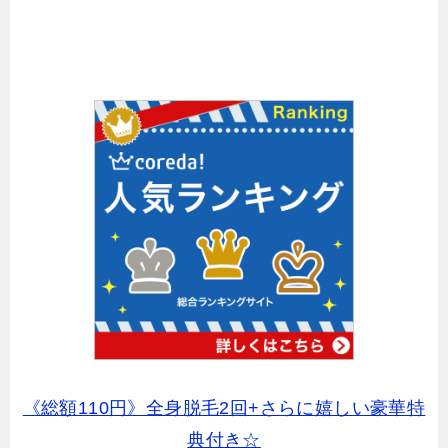
《総額110円》全身脱毛2回+さらに嬉しい豪華特
典付き☆