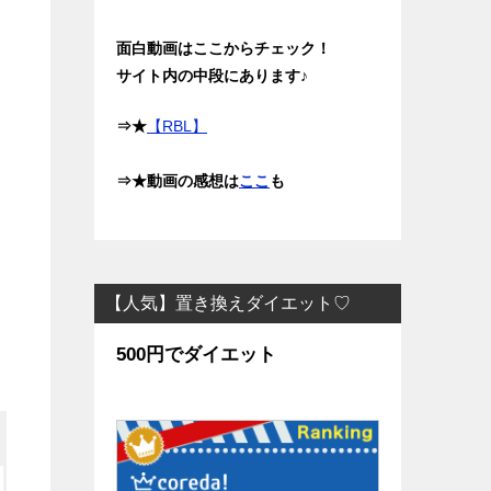
面白動画はここからチェック！
サイト内の中段にあります♪
⇒★
【RBL】
⇒★動画の感想は
ここ
も
【人気】置き換えダイエット♡
500円でダイエット