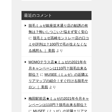
最近のコメント
脱毛ミュゼ銀座並木通り店の勧誘の有
無は？怖いしつこいと悩まず安く安心
に
脱毛ミュゼ高崎モントレー店の口コ
ミや評判は？100円で毛が生えなくな
る感想も ｜ 美肌
より
MOMOテラス店★ミュゼの2021年今
月キャンペーンは110円？脱毛出来る
部位？
に
MUSEE（ミュゼ）の近隣エ
リアマップの紹介！すぐ行ける脱毛サ
ロン ｜ 美肌
より
梅田駅前店★ミュゼの2021年今月キャ
ンペーンは110円？脱毛出来る部位？
に
MUSEE（ミュゼ）の近隣エリアマ