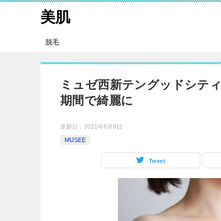
美肌
脱毛
ミュゼ西新テングッドシティ
期間で綺麗に
更新日：
2021年6月9日
MUSEE
Tweet