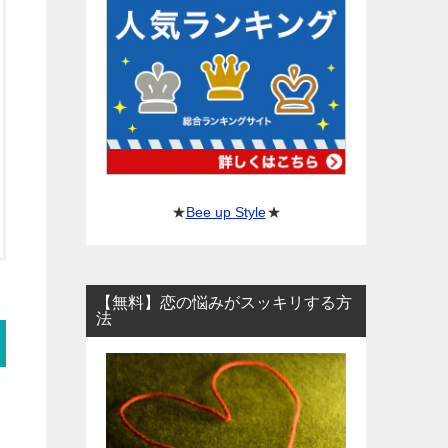
★
Bee up Style
★
【無料】恋の悩みがスッキリする方
法