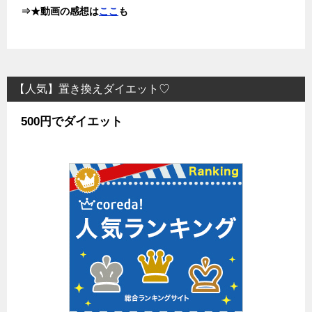
⇒★動画の感想は
ここ
も
【人気】置き換えダイエット♡
500円でダイエット