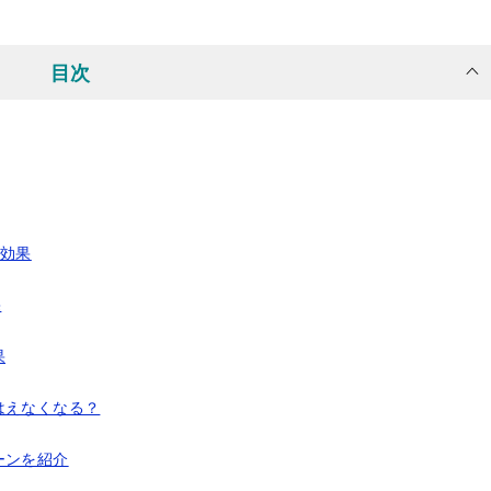
目次
の効果
果
果
はえなくなる？
ーンを紹介