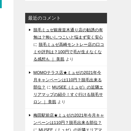
最近のコメント
脱毛ミュゼ銀座並木通り店の勧誘の有
無は？怖いしつこいと悩まず安く安心
に
脱毛ミュゼ高崎モントレー店の口コ
ミや評判は？100円で毛が生えなくな
る感想も ｜ 美肌
より
MOMOテラス店★ミュゼの2021年今
月キャンペーンは110円？脱毛出来る
部位？
に
MUSEE（ミュゼ）の近隣エ
リアマップの紹介！すぐ行ける脱毛サ
ロン ｜ 美肌
より
梅田駅前店★ミュゼの2021年今月キャ
ンペーンは110円？脱毛出来る部位？
に
MUSEE（ミュゼ）の近隣エリアマ