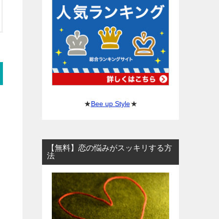
★
Bee up Style
★
【無料】恋の悩みがスッキリする方
法