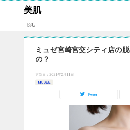
美肌
脱毛
ミュゼ宮崎宮交シティ店の脱
の？
更新日：
2021年2月11日
MUSEE
Tweet