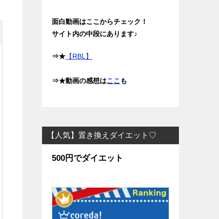
面白動画はここからチェック！
サイト内の中段にあります♪
⇒★
【RBL】
⇒★動画の感想は
ここ
も
【人気】置き換えダイエット♡
500円でダイエット