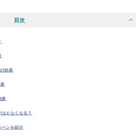
目次
？
果
毛の効果
効果
効果
がはえなくなる？
ペーンを紹介