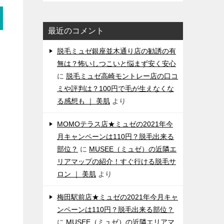
最近のコメント
脱毛ミュゼ銀座並木通り店の勧誘の有
無は？怖いしつこいと悩まず安く安心
に
脱毛ミュゼ高崎モントレー店の口コ
ミや評判は？100円で毛が生えなくな
る感想も ｜ 美肌
より
MOMOテラス店★ミュゼの2021年今
月キャンペーンは110円？脱毛出来る
部位？
に
MUSEE（ミュゼ）の近隣エ
リアマップの紹介！すぐ行ける脱毛サ
ロン ｜ 美肌
より
梅田駅前店★ミュゼの2021年今月キャ
ンペーンは110円？脱毛出来る部位？
に
MUSEE（ミュゼ）の近隣エリアマ