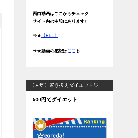
面白動画はここからチェック！
サイト内の中段にあります♪
⇒★
【RBL】
⇒★動画の感想は
ここ
も
【人気】置き換えダイエット♡
500円でダイエット