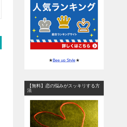
★
Bee up Style
★
【無料】恋の悩みがスッキリする方
法