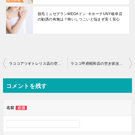
脱毛ミュゼグランMEGAドン･キホーテUNY岐阜店
の勧誘の有無は？怖いしつこいと悩まず安く安心
投
ラココアツギトレリス店の空き状況は？予約が取れる脱毛はどこ？
ラココ甲府昭和店の空き状況は？予約が取れる脱毛はどこ？
稿
ナ
コメントを残す
ビ
ゲ
名前
必須
ー
シ
ョ