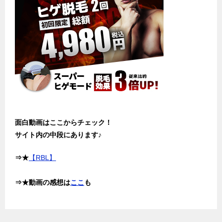
面白動画はここからチェック！
サイト内の中段にあります♪
⇒★
【RBL】
⇒★動画の感想は
ここ
も