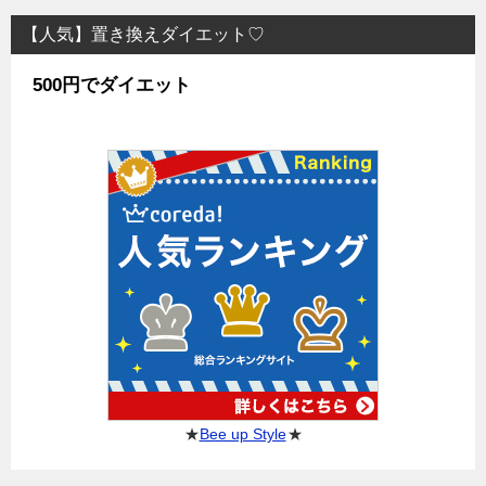
【人気】置き換えダイエット♡
500円でダイエット
★
Bee up Style
★