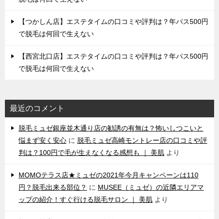
【つかしん店】エステタイムの口コミや評判は？年パス500円
で脱毛は何回で生えない
【西宮北口店】エステタイムの口コミや評判は？年パス500円
で脱毛は何回で生えない
最近のコメント
脱毛ミュゼ銀座並木通り店の勧誘の有無は？怖いしつこいと
悩まず安く安心
に
脱毛ミュゼ高崎モントレー店の口コミや評
判は？100円で毛が生えなくなる感想も ｜ 美肌
より
MOMOテラス店★ミュゼの2021年今月キャンペーンは110
円？脱毛出来る部位？
に
MUSEE（ミュゼ）の近隣エリアマ
ップの紹介！すぐ行ける脱毛サロン ｜ 美肌
より