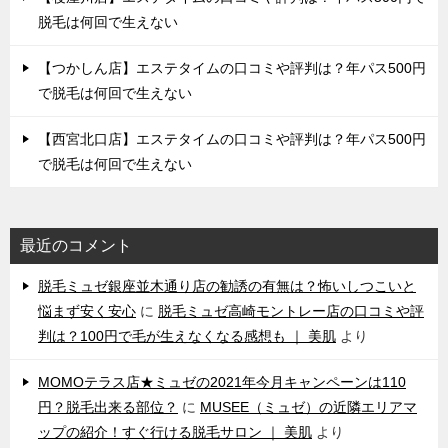
脱毛は何回で生えない
【つかしん店】エステタイムの口コミや評判は？年パス500円
で脱毛は何回で生えない
【西宮北口店】エステタイムの口コミや評判は？年パス500円
で脱毛は何回で生えない
最近のコメント
脱毛ミュゼ銀座並木通り店の勧誘の有無は？怖いしつこいと
悩まず安く安心
に
脱毛ミュゼ高崎モントレー店の口コミや評
判は？100円で毛が生えなくなる感想も ｜ 美肌
より
MOMOテラス店★ミュゼの2021年今月キャンペーンは110
円？脱毛出来る部位？
に
MUSEE（ミュゼ）の近隣エリアマ
ップの紹介！すぐ行ける脱毛サロン ｜ 美肌
より