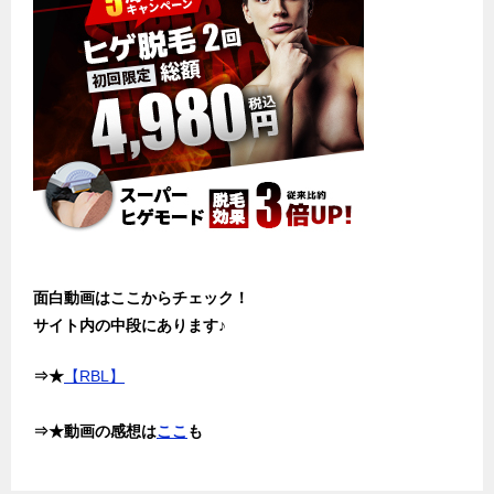
面白動画はここからチェック！
サイト内の中段にあります♪
⇒★
【RBL】
⇒★動画の感想は
ここ
も