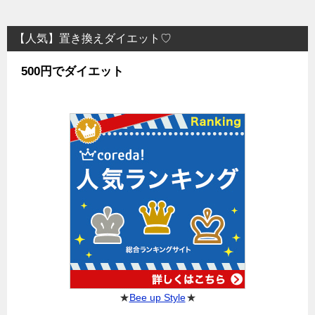
【人気】置き換えダイエット♡
500円でダイエット
★
Bee up Style
★