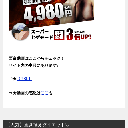
面白動画はここからチェック！
サイト内の中段にあります♪
⇒★
【RBL】
⇒★動画の感想は
ここ
も
【人気】置き換えダイエット♡