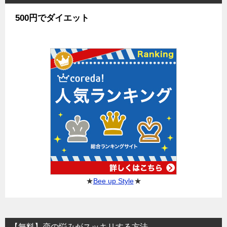
500円でダイエット
★
Bee up Style
★
【無料】恋の悩みがスッキリする方法