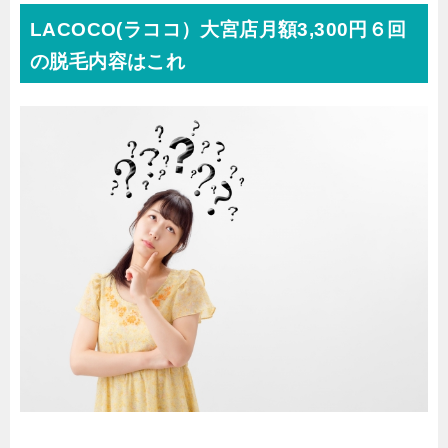
LACOCO(ラココ）大宮店月額3,300円６回
の脱毛内容はこれ