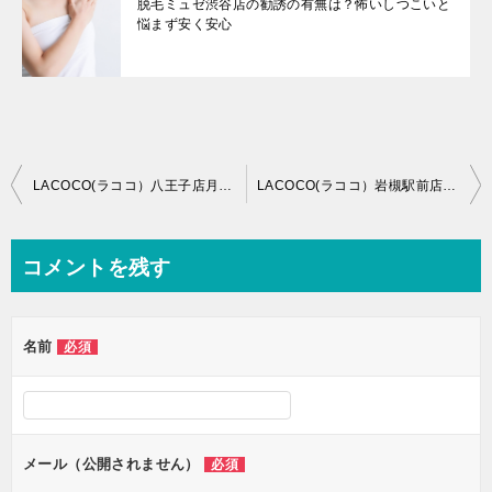
脱毛ミュゼ渋谷店の勧誘の有無は？怖いしつこいと
悩まず安く安心
投
LACOCO(ラココ）八王子店月額3,300円６回の脱毛内容で出来る効果は？
LACOCO(ラココ）岩槻駅前店月額3,300円６回の脱毛内容で出来る効果は？
稿
ナ
コメントを残す
ビ
ゲ
名前
必須
ー
シ
ョ
ン
メール（公開されません）
必須